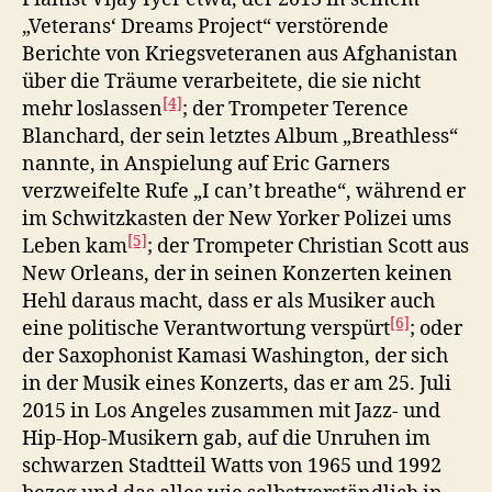
„Veterans‘ Dreams Project“ verstörende
Berichte von Kriegsveteranen aus Afghanistan
über die Träume verarbeitete, die sie nicht
[4]
mehr loslassen
; der Trompeter Terence
Blanchard, der sein letztes Album „Breathless“
nannte, in Anspielung auf Eric Garners
verzweifelte Rufe „I can’t breathe“, während er
im Schwitzkasten der New Yorker Polizei ums
[5]
Leben kam
; der Trompeter Christian Scott aus
New Orleans, der in seinen Konzerten keinen
Hehl daraus macht, dass er als Musiker auch
[6]
eine politische Verantwortung verspürt
; oder
der Saxophonist Kamasi Washington, der sich
in der Musik eines Konzerts, das er am 25. Juli
2015 in Los Angeles zusammen mit Jazz- und
Hip-Hop-Musikern gab, auf die Unruhen im
schwarzen Stadtteil Watts von 1965 und 1992