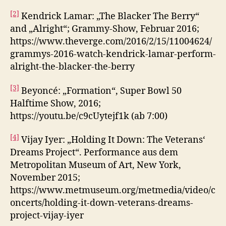
[2]
Kendrick Lamar: „The Blacker The Berry“
and „Alright“; Grammy-Show, Februar 2016;
https://www.theverge.com/2016/2/15/11004624/
grammys-2016-watch-kendrick-lamar-perform-
alright-the-blacker-the-berry
[3]
Beyoncé: „Formation“, Super Bowl 50
Halftime Show, 2016;
https://youtu.be/c9cUytejf1k (ab 7:00)
[4]
Vijay Iyer: „Holding It Down: The Veterans‘
Dreams Project“. Performance aus dem
Metropolitan Museum of Art, New York,
November 2015;
https://www.metmuseum.org/metmedia/video/c
oncerts/holding-it-down-veterans-dreams-
project-vijay-iyer