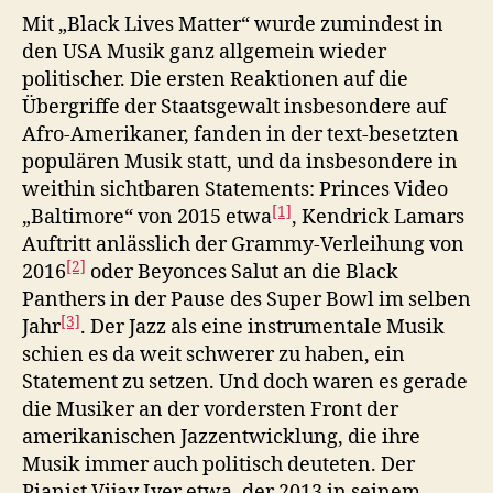
Mit „Black Lives Matter“ wurde zumindest in
den USA Musik ganz allgemein wieder
politischer. Die ersten Reaktionen auf die
Übergriffe der Staatsgewalt insbesondere auf
Afro-Amerikaner, fanden in der text-besetzten
populären Musik statt, und da insbesondere in
weithin sichtbaren Statements: Princes Video
[1]
„Baltimore“ von 2015 etwa
, Kendrick Lamars
Auftritt anlässlich der Grammy-Verleihung von
[2]
2016
oder Beyonces Salut an die Black
Panthers in der Pause des Super Bowl im selben
[3]
Jahr
. Der Jazz als eine instrumentale Musik
schien es da weit schwerer zu haben, ein
Statement zu setzen. Und doch waren es gerade
die Musiker an der vordersten Front der
amerikanischen Jazzentwicklung, die ihre
Musik immer auch politisch deuteten. Der
Pianist Vijay Iyer etwa, der 2013 in seinem