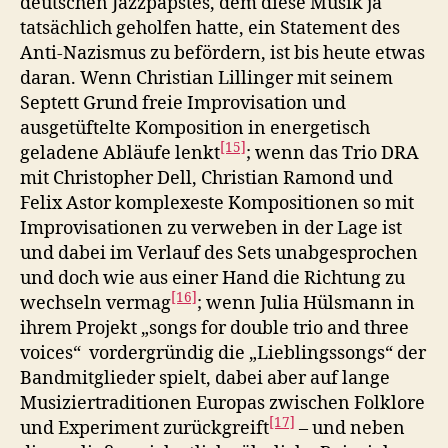
deutschen Jazzpapstes, dem diese Musik ja
tatsächlich geholfen hatte, ein Statement des
Anti-Nazismus zu befördern, ist bis heute etwas
daran. Wenn Christian Lillinger mit seinem
Septett Grund freie Improvisation und
ausgetüftelte Komposition in energetisch
[15]
geladene Abläufe lenkt
; wenn das Trio DRA
mit Christopher Dell, Christian Ramond und
Felix Astor komplexeste Kompositionen so mit
Improvisationen zu verweben in der Lage ist
und dabei im Verlauf des Sets unabgesprochen
und doch wie aus einer Hand die Richtung zu
[16]
wechseln vermag
; wenn Julia Hülsmann in
ihrem Projekt „songs for double trio and three
voices“ vordergründig die „Lieblingssongs“ der
Bandmitglieder spielt, dabei aber auf lange
Musiziertraditionen Europas zwischen Folklore
[17]
und Experiment zurückgreift
– und neben