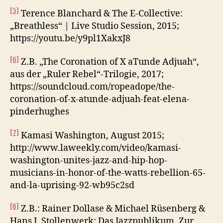
[5]
Terence Blanchard & The E-Collective:
„Breathless“ | Live Studio Session, 2015;
https://youtu.be/y9pl1XakxJ8
[6]
Z.B. „The Coronation of X aTunde Adjuah“,
aus der „Ruler Rebel“-Trilogie, 2017;
https://soundcloud.com/ropeadope/the-
coronation-of-x-atunde-adjuah-feat-elena-
pinderhughes
[7]
Kamasi Washington, August 2015;
http://www.laweekly.com/video/kamasi-
washington-unites-jazz-and-hip-hop-
musicians-in-honor-of-the-watts-rebellion-65-
and-la-uprising-92-wb95c2sd
[8]
Z.B.: Rainer Dollase & Michael Rüsenberg &
Hans J. Stollenwerk: Das Jazzpublikum. Zur