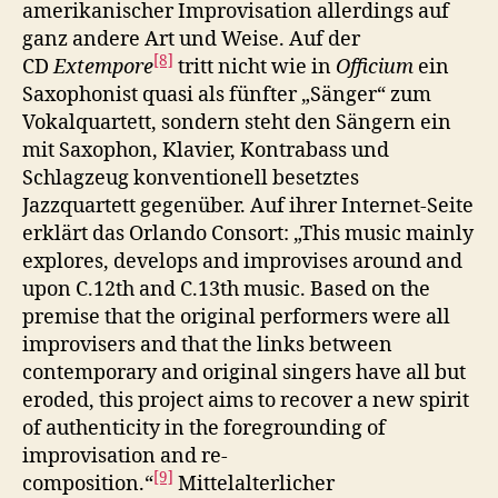
amerikanischer Improvisation allerdings auf
ganz andere Art und Weise. Auf der
[8]
CD
Extempore
tritt nicht wie in
Officium
ein
Saxophonist quasi als fünfter „Sänger“ zum
Vokalquartett, sondern steht den Sängern ein
mit Saxophon, Klavier, Kontrabass und
Schlagzeug konventionell besetztes
Jazzquartett gegenüber. Auf ihrer Internet-Seite
erklärt das Orlando Consort: „This music mainly
explores, develops and improvises around and
upon C.12th and C.13th music. Based on the
premise that the original performers were all
improvisers and that the links between
contemporary and original singers have all but
eroded, this project aims to recover a new spirit
of authenticity in the foregrounding of
improvisation and re-
[9]
composition.“
Mittelalterlicher