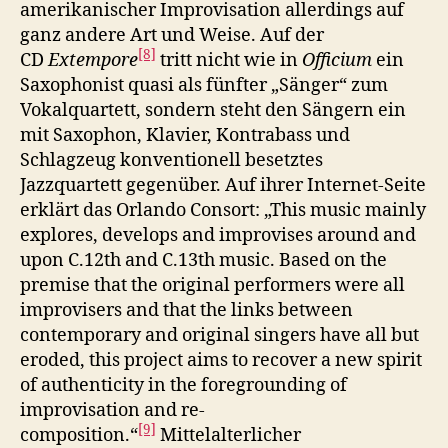
amerikanischer Improvisation allerdings auf
ganz andere Art und Weise. Auf der
[8]
CD
Extempore
tritt nicht wie in
Officium
ein
Saxophonist quasi als fünfter „Sänger“ zum
Vokalquartett, sondern steht den Sängern ein
mit Saxophon, Klavier, Kontrabass und
Schlagzeug konventionell besetztes
Jazzquartett gegenüber. Auf ihrer Internet-Seite
erklärt das Orlando Consort: „This music mainly
explores, develops and improvises around and
upon C.12th and C.13th music. Based on the
premise that the original performers were all
improvisers and that the links between
contemporary and original singers have all but
eroded, this project aims to recover a new spirit
of authenticity in the foregrounding of
improvisation and re-
[9]
composition.“
Mittelalterlicher