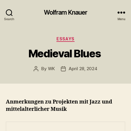
Wolfram Knauer
Search
Menu
Categories
ESSAYS
Medieval Blues
By
WK
April 28, 2024
Post
Post
author
date
Anmerkungen zu Projekten mit Jazz und
mittelalterlicher Musik